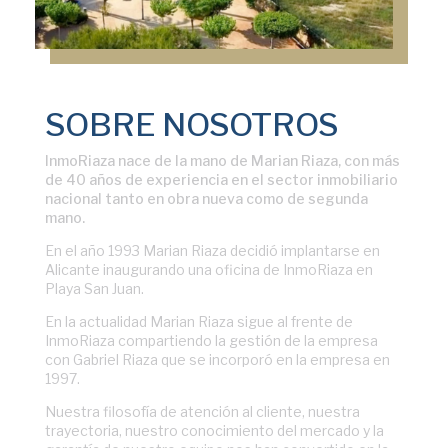
SOBRE NOSOTROS
InmoRiaza nace de la mano de Marian Riaza, con más
de 40 años de experiencia en el sector inmobiliario
nacional tanto en obra nueva como de segunda
mano.
En el año 1993 Marian Riaza decidió implantarse en
Alicante inaugurando una oficina de InmoRiaza en
Playa San Juan.
En la actualidad Marian Riaza sigue al frente de
InmoRiaza compartiendo la gestión de la empresa
con Gabriel Riaza que se incorporó en la empresa en
1997.
Nuestra filosofía de atención al cliente, nuestra
trayectoria, nuestro conocimiento del mercado y la